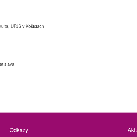
kulta, UPJŠ v Košiciach
atislava
Odkazy
Aktu