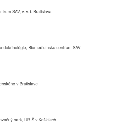
rum SAV, v. v. i. Bratislava
 endokrinológie, Biomedicínske centrum SAV
menského v Bratislave
novačný park, UPJŠ v Košiciach