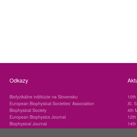
Odkazy
Aktu
Biofyzikálne inštitúcie na Slovensku
10th
European Biophysical Societies‘ Association
XI. 
Biophysical Society
4th 
European Biophysics Journal
12th
Biophysical Journal
14t