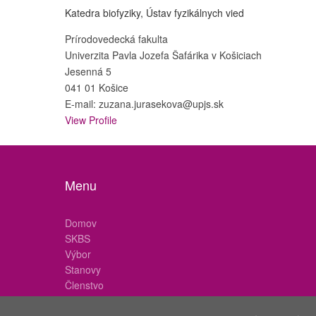
Katedra biofyziky, Ústav fyzikálnych vied
Prírodovedecká fakulta
Univerzita Pavla Jozefa Šafárika v Košiciach
Jesenná 5
041 01 Košice
E-mail: zuzana.jurasekova@upjs.sk
View Profile
Menu
Domov
SKBS
Výbor
Stanovy
Členstvo
Ocenenia