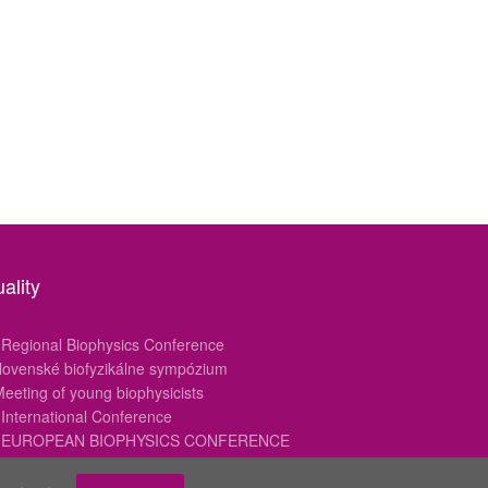
ality
 Regional Biophysics Conference
Slovenské biofyzikálne sympózium
Meeting of young biophysicists
 International Conference
h EUROPEAN BIOPHYSICS CONFERENCE