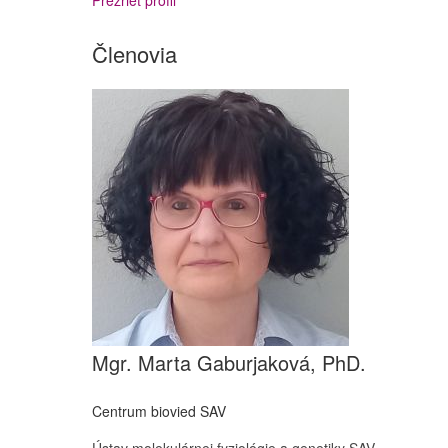
Členovia
Mgr. Marta Gaburjaková, PhD.
Centrum biovied SAV
Ústav molekulárnej fyziológie a genetiky SAV