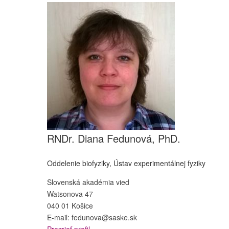
RNDr. Diana Fedunová, PhD.
Oddelenie biofyziky, Ústav experimentálnej fyziky
Slovenská akadémia vied
Watsonova 47
040 01 Košice
E-mail: fedunova@saske.sk
Prezrieť profil