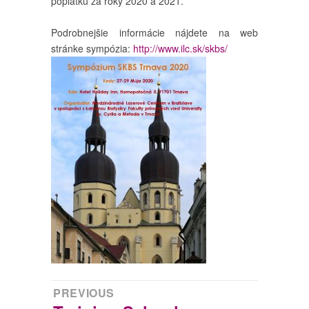
poplatku za roky 2020 a 2021.
Podrobnejšie informácie nájdete na web
stránke sympózia:
http://www.ilc.sk/skbs/
Navigácia
PREVIOUS
Previous