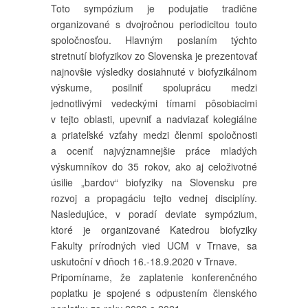
Toto sympózium je podujatie tradične
organizované s dvojročnou periodicitou touto
spoločnosťou. Hlavným poslaním týchto
stretnutí biofyzikov zo Slovenska je prezentovať
najnovšie výsledky dosiahnuté v biofyzikálnom
výskume, posilniť spoluprácu medzi
jednotlivými vedeckými tímami pôsobiacimi
v tejto oblasti, upevniť a nadviazať kolegiálne
a priateľské vzťahy medzi členmi spoločnosti
a oceniť najvýznamnejšie práce mladých
výskumníkov do 35 rokov, ako aj celoživotné
úsilie „bardov“ biofyziky na Slovensku pre
rozvoj a propagáciu tejto vednej disciplíny.
Nasledujúce, v poradí deviate sympózium,
ktoré je organizované Katedrou biofyziky
Fakulty prírodných vied UCM v Trnave, sa
uskutoční v dňoch 16.-18.9.2020 v Trnave.
Pripomíname, že zaplatenie konferenčného
poplatku je spojené s odpustením členského