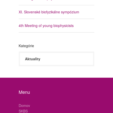
XI. Slovenské biofyzikálne sympózium
4th Meeting of young biophysicists
Kategórie
Aktuality
Menu
Domov
SKBS