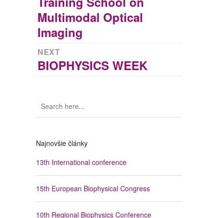
Training School on
v
post:
Multimodal Optical
článku
Imaging
NEXT
BIOPHYSICS WEEK
Next
post:
Najnovšie články
13th International conference
15th European Biophysical Congress
10th Regional Biophysics Conference